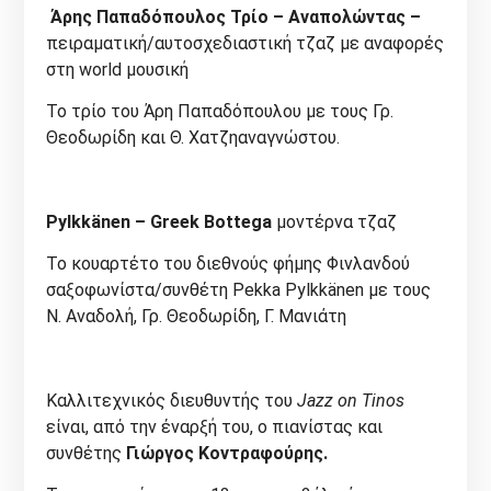
Άρης Παπαδόπουλος Τρίο – Αναπολώντας –
πειραματική/αυτοσχεδιαστική τζαζ με αναφορές
στη world μουσική
Το τρίο του Άρη Παπαδόπουλου με τους Γρ.
Θεοδωρίδη και Θ. Χατζηαναγνώστου.
Pylkk
änen
– Greek
Bottega
μοντέρνα τζαζ
Το κουαρτέτο του διεθνούς φήμης Φινλανδού
σαξοφωνίστα/συνθέτη Pekka Pylkkänen με τους
Ν. Αναδολή, Γρ. Θεοδωρίδη, Γ. Μανιάτη
Καλλιτεχνικός διευθυντής του
Jazz
on
Tinos
είναι, από την έναρξή του, ο πιανίστας και
συνθέτης
Γιώργος Κοντραφούρης.