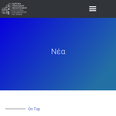
Νέα
On Top