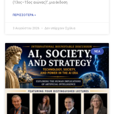
(13ος–15ος αιώνας)”, μια έκδοση
ΠΕΡΙΣΣΟΤΕΡΑ »
3 Αυγούστου 2026
Δεν υπάρχουν Σχόλια
ΝΈΑ