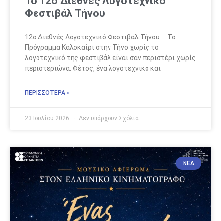
Το 12ο Διεθνές Λογοτεχνικό
Φεστιβάλ Τήνου
12ο Διεθνές Λογοτεχνικό Φεστιβάλ Τήνου – Το
Πρόγραμμα Καλοκαίρι στην Τήνο χωρίς το
λογοτεχνικό της φεστιβάλ είναι σαν περιστέρι χωρίς
περιστεριώνα. Φέτος, ένα λογοτεχνικό και
ΠΕΡΙΣΣΟΤΕΡΑ »
23 Ιουλίου 2026
Δεν υπάρχουν Σχόλια
ΝΈΑ