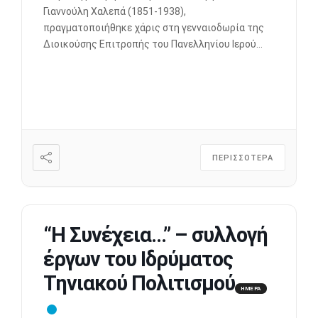
Γιαννούλη Χαλεπά (1851-1938),
πραγματοποιήθηκε χάρις στη γενναιοδωρία της
Διοικούσης Επιτροπής του Πανελληνίου Ιερού
Ιδρύματος Ευαγγελιστρίας Τήνου (Π.Ι.Ι.Ε.Τ.). Στο
μέγαρο του Ιδρύματος Τηνιακού Πολιτισμού,
στην αίθουσα ΓΙΑΝΟΥΛΗ ΧΑΛΕΠΑ, εκτίθενται 23
γλυπτά, δέκα πέντε γύψινα προπλάσματα, 3
πήλινα αγαλματάκια και 4 χάλκινα έργα, καθώς
και 14 σχέδια με μολύβι. […]
ΠΕΡΙΣΣΟΤΕΡΑ
“Η Συνέχεια…” – συλλογή
έργων του Ιδρύματος
Τηνιακού Πολιτισμού
ΗΜΕΡΑ