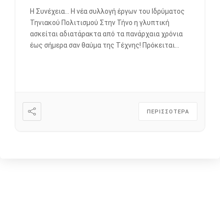
Η Συνέχεια… Η νέα συλλογή έργων του Ιδρύματος
Τηνιακού Πολιτισμού Στην Τήνο η γλυπτική
ασκείται αδιατάρακτα από τα πανάρχαια χρόνια
έως σήμερα σαν θαύμα της Τέχνης! Πρόκειται
δηλαδή για το νησί εκείνο που αποτελεί την
αναμφισβήτητη κιβωτό της γλυπτικής μας, της
γλυπτικής των Ελλήνων. Στην παρούσα ενότητα
εκτίθενται έργα σύγχρονων καλλιτεχνών που
έχουν προσφερθεί αφιλοκερδώς […]
ΠΕΡΙΣΣΟΤΕΡΑ