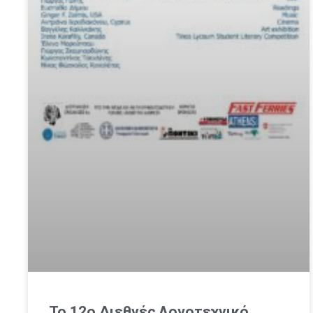
Το 12ο Διεθνές Λογοτεχνικό