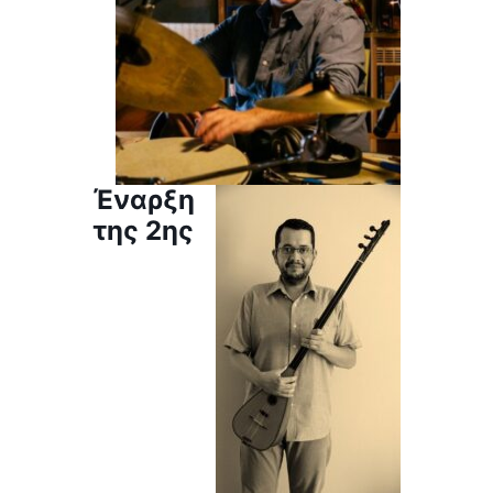
Έναρξη
της 2ης