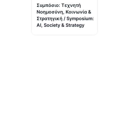
Συμπόσιο: Τεχνητή
Νοημοσύνη, Κοινωνία &
Στρατηγική / Symposium:
AI, Society & Strategy
(Ι.ΤΗ.Π.) ιδρύθηκε το 2002 από το Πανελλήνιο Ιερό
Ίδρυμα Ευαγγελιστρίας Τήνου, από το οποίο και
στηρίζεται.
ΤΕΛΕΥΤΑΙΑ ΝΕΑ
ΠΡΟΣΚΛΗΣΗ ΣΤΗΝ
ΠΑΡΟΥΣΙΑΣΗ ΤΟΥ ΒΙΒΛΙΟΥ
“ΙΣΤΟΡΙΚΟ ΑΡΧΕΙΟ ΤΗΝΟΥ”