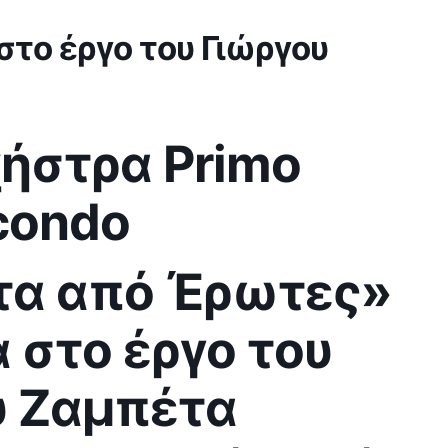
στο έργο του Γιώργου
ήστρα Primo
condo
α από Έρωτες»
 στο έργο του
υ Ζαμπέτα