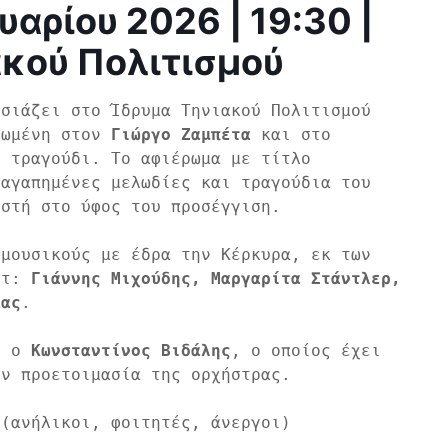
αρίου 2026 | 19:30 |
ακού Πολιτισμού
σιάζει στο Ίδρυμα Τηνιακού Πολιτισμού 
ρωμένη στον 
Γιώργο Ζαμπέτα
 και στο 
σπουδαίο έργο του στο ελληνικό λαϊκό τραγούδι. Το αφιέρωμα με τίτλο 
αγαπημένες μελωδίες και τραγούδια του 
στή στο ύφος του προσέγγιση.

μουσικούς με έδρα την Κέρκυρα, εκ των 
στ: 
Γιάννης Μιχούδης, Μαργαρίτα Στάντλερ, 
κας
.

ι ο 
Κωνσταντίνος Βιδάλης
, ο οποίος έχει 
ν προετοιμασία της ορχήστρας.

(ανήλικοι, φοιτητές, άνεργοι)
