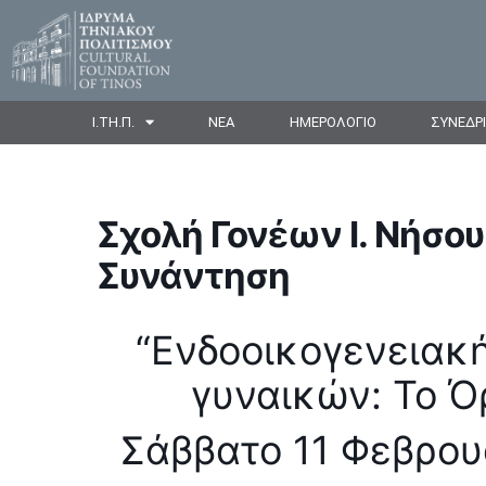
Ι.ΤΗ.Π.
ΝΕΑ
ΗΜΕΡΟΛΟΓΙΟ
ΣΥΝΕΔΡ
Σχολή Γονέων Ι. Νήσου
Συνάντηση
“Ενδοοικογενειακή
γυναικών: Το Ό
Σάββατο 11 Φεβρουα