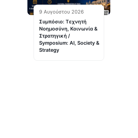
9 Αυγούστου 2026
Συμπόσιο: Τεχνητή
Νοημοσύνη, Κοινωνία &
Στρατηγική /
Symposium: AI, Society &
Strategy
ΤΕΛΕΥΤΑΙΑ
ΠΡΟΣΚΛΗΣΗ Σ
ΠΑΡΟΥΣΙΑΣΗ ΤΟ
“ΙΣΤΟΡΙΚΟ ΑΡΧΕ
(Ι.ΤΗ.Π.) ιδρύθηκε το 2002 από το
ΠΡΟΣΚΛΗΣΗ ΣΕ
ΜΕ ΘΕΜΑ: Τεχνη
Πανελλήνιο Ιερό Ίδρυμα Ευαγγελιστρίας