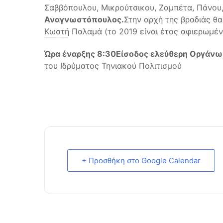
Σαββόπουλου, Μικρούτσικου, Ζαμπέτα, Πάνου
Αναγνωστόπουλος.
Στην αρχή της βραδιάς θ
Κωστή Παλαμά (το 2019 είναι έτος αφιερωμέν
Την επιμέλεια
και την
παρουσίαση
της βραδιάς έχει ο
Θέμης Ροδαμίτης.
Ώρα έναρξης 8:30
Είσοδος ελεύθερη
Οργάνω
του Ιδρύματος Τηνιακού Πολιτισμού
+ Προσθήκη στο Google Calendar