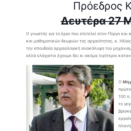
Πρόεδρος Κ
Δευτέρα 27 Μα
Ο γνωστός για το έργο που επιτελεί στον Πύργο και
και μαθηματικών θεωριών της αρχαιότητας, κ. Ηλία
την σπουδαία αρχαιολογική ανακάλυψη του μηχανισμ
αλλά ελάχιστοι έχουμε δει κι ακόμα λιγότεροι καταν
Ο
Μηχ
πρώτο
100 π
το γεγ
βρίσκ
εργαλ
πλανη