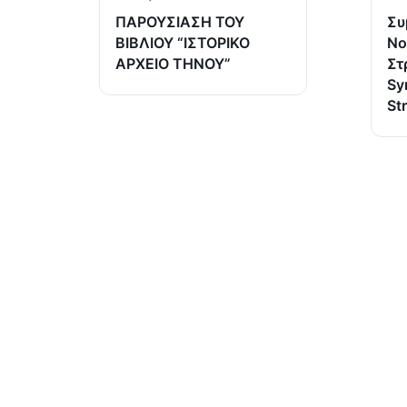
ΠΑΡΟΥΣΙΑΣΗ ΤΟΥ
Συ
ΒΙΒΛΙΟΥ “ΙΣΤΟΡΙΚΟ
Νο
ΑΡΧΕΙΟ ΤΗΝΟΥ”
Στ
Sy
St
ΤΕΛΕΥΤΑΙΑ
ΠΡΟΣΚΛΗΣΗ Σ
ΠΑΡΟΥΣΙΑΣΗ ΤΟ
“ΙΣΤΟΡΙΚΟ ΑΡΧΕ
(Ι.ΤΗ.Π.) ιδρύθηκε το 2002 από το
ΠΡΟΣΚΛΗΣΗ ΣΕ
ΜΕ ΘΕΜΑ: Τεχνη
Πανελλήνιο Ιερό Ίδρυμα Ευαγγελιστρίας
Νοημοσύνη, Κοι
Τήνου, από το οποίο και στηρίζεται.
Στρατηγική