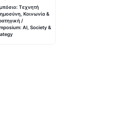
μπόσιο: Τεχνητή
ημοσύνη, Κοινωνία &
ρατηγική /
mposium: AI, Society &
rategy
 ΝΕΑ
ΕΚΘΕΣΕΙΣ
ΠΛΗΡΟΦΟΡΙΕΣ
ΤΗΝ
Συνδέσεις
Υ ΒΙΒΛΙΟΥ
ΙΟ ΤΗΝΟΥ”
Παροχές
Τήνος
 ΣΥΜΠΟΣΙΟ
τή
Ιστορικό
νωνία &
Επικοινωνία