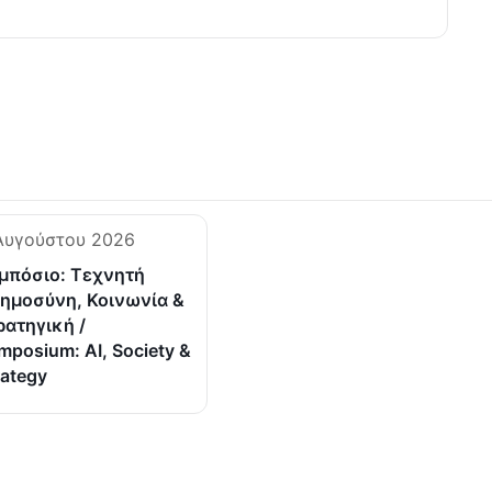
Αυγούστου 2026
μπόσιο: Τεχνητή
ημοσύνη, Κοινωνία &
ρατηγική /
mposium: AI, Society &
rategy