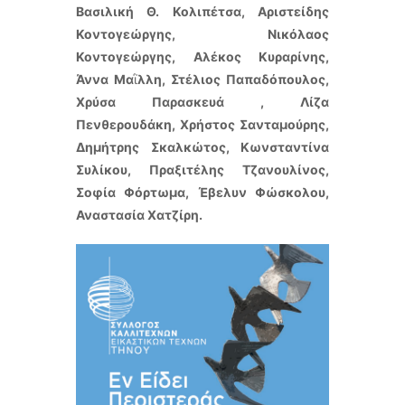
Βασιλική Θ. Κολιπέτσα, Αριστείδης
Κοντογεώργης, Νικόλαος
Κοντογεώργης, Aλέκος Κυραρίνης,
Άννα Μα
ῒ
λλη, Στέλιος Παπαδόπουλος,
Χρύσα Παρασκευά , Λίζα
Πενθερουδάκη, Χρήστος Σανταμούρης,
Δημήτρης Σκαλκώτος, Κωνσταντίνα
Συλίκου, Πραξιτέλης Τζανουλίνος,
Σοφία Φόρτωμα, Έβελυν Φώσκολου,
Αναστασία Χατζίρη.