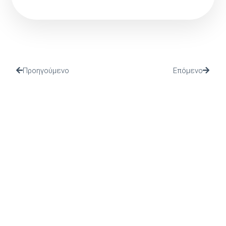
Προηγούμενο
Επόμενο
(Ι.ΤΗ.Π.) ιδρύθηκε το 2002 από το Πανελλήνιο Ιερό
Ίδρυμα Ευαγγελιστρίας Τήνου, από το οποίο και
στηρίζεται.