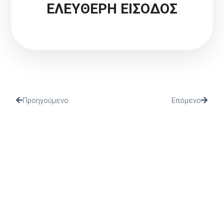
ΕΛΕΥΘΕΡΗ
ΕΙΣΟΔΟΣ
Προηγούμενο
Επόμενο
(Ι.ΤΗ.Π.) ιδρύθηκε το 2002 από το Πανελλήνιο Ιερό
Ίδρυμα Ευαγγελιστρίας Τήνου, από το οποίο και