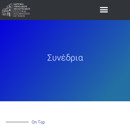
Συνέδρια
On Top