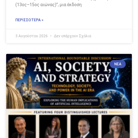
(13ος–15ος αιώνας)”, μια έκδοση
ΠΕΡΙΣΣΟΤΕΡΑ »
3 Αυγούστου 2026
Δεν υπάρχουν Σχόλια
ΝΈΑ