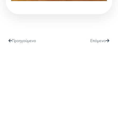
Προηγούμενο
Επόμενο
(Ι.ΤΗ.Π.) ιδρύθηκε το 2002 από το Πανελλήνιο Ιερό
Ίδρυμα Ευαγγελιστρίας Τήνου, από το οποίο και
στηρίζεται.