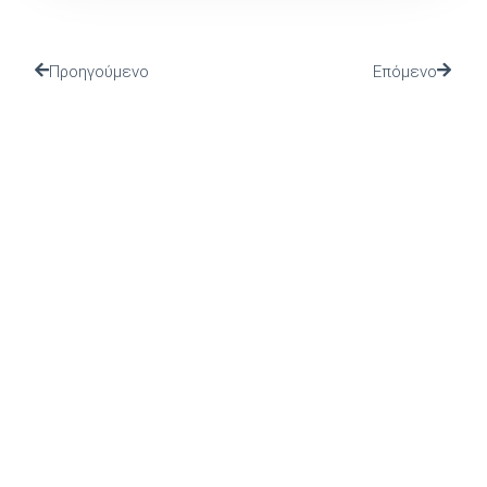
Προηγούμενο
Επόμενο
(Ι.ΤΗ.Π.) ιδρύθηκε το 2002 από το Πανελλήνιο Ιερό
Ίδρυμα Ευαγγελιστρίας Τήνου, από το οποίο και
στηρίζεται.
ΤΕΛΕΥΤΑΙΑ ΝΕΑ
ΠΡΟΣΚΛΗΣΗ ΣΤΗΝ
ΠΑΡΟΥΣΙΑΣΗ ΤΟΥ ΒΙΒΛΙΟΥ