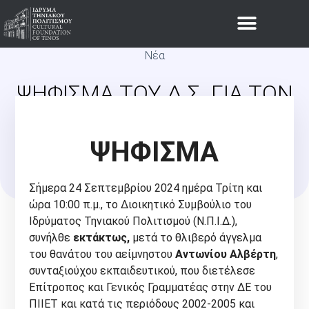
Νέα
ΨΉΦΙΣΜΑ ΤΟΥ Δ.Σ. ΓΙΑ ΤΟΝ
ΘΆΝΑΤΟ ΤΟΥ ΑΝΤΩΝΊΟΥ
ΨΗΦΙΣΜΑ
ΑΛΒΈΡΤΗ, ΠΡ. ΜΈΛΟΥΣ ΤΟΥ
Δ.Σ. ΤΟΥ Ι.ΤΗ.Π.
Σήμερα 24 Σεπτεμβρίου 2024 ημέρα Τρίτη και
ώρα 10:00 π.μ., το Διοικητικό Συμβούλιο του
Ιδρύματος Τηνιακού Πολιτισμού (Ν.Π.Ι.Δ.),
συνήλθε
εκτάκτως,
μετά το θλιβερό άγγελμα
του θανάτου του αείμνηστου
Αντωνίου Αλβέρτη
,
συνταξιούχου εκπαιδευτικού, που διετέλεσε
Επίτροπος και Γενικός Γραμματέας στην ΔΕ του
ΠΙΙΕΤ και κατά τις περιόδους 2002-2005 και