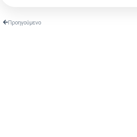
Προηγούμενο
ΤΕΛΕΥΤΑΙΑ
ΠΡΟΣΚΛΗΣΗ Σ
ΠΑΡΟΥΣΙΑΣΗ ΤΟ
“ΙΣΤΟΡΙΚΟ ΑΡΧΕ
(Ι.ΤΗ.Π.) ιδρύθηκε το 2002 από το
ΠΡΟΣΚΛΗΣΗ ΣΕ
ΜΕ ΘΕΜΑ: Τεχνη
Πανελλήνιο Ιερό Ίδρυμα Ευαγγελιστρίας
Νοημοσύνη, Κοι
Τήνου, από το οποίο και στηρίζεται.
Στρατηγική
Το 12ο Διεθνές
Φεστιβάλ Τήνου