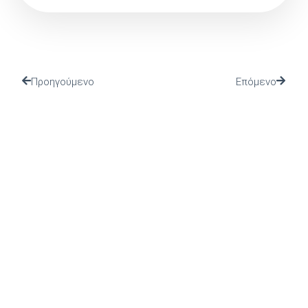
Προηγούμενο
Επόμενο
(Ι.ΤΗ.Π.) ιδρύθηκε το 2002 από το Πανελλήνιο Ιερό
Ίδρυμα Ευαγγελιστρίας Τήνου, από το οποίο και
στηρίζεται.
ΤΕΛΕΥΤΑΙΑ ΝΕΑ