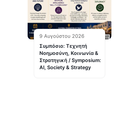
9 Αυγούστου 2026
Συμπόσιο: Τεχνητή
Νοημοσύνη, Κοινωνία &
Στρατηγική / Symposium:
AI, Society & Strategy
(Ι.ΤΗ.Π.) ιδρύθηκε το 2002 από το Πανελλήνιο Ιερό
Ίδρυμα Ευαγγελιστρίας Τήνου, από το οποίο και