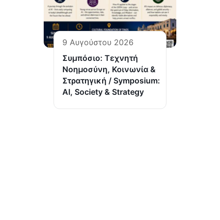
9 Αυγούστου 2026
Συμπόσιο: Τεχνητή
Νοημοσύνη, Κοινωνία &
Στρατηγική / Symposium:
AI, Society & Strategy
(Ι.ΤΗ.Π.) ιδρύθηκε το 2002 από το Πανελλήνιο Ιερό
Ίδρυμα Ευαγγελιστρίας Τήνου, από το οποίο και
στηρίζεται.