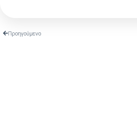
Προηγούμενο
ΤΕΛΕΥΤΑΙΑ
ΠΡΟΣΚΛΗΣΗ Σ
ΠΑΡΟΥΣΙΑΣΗ ΤΟ
“ΙΣΤΟΡΙΚΟ ΑΡΧΕ
(Ι.ΤΗ.Π.) ιδρύθηκε το 2002 από το
ΠΡΟΣΚΛΗΣΗ ΣΕ
ΜΕ ΘΕΜΑ: Τεχνη
Πανελλήνιο Ιερό Ίδρυμα Ευαγγελιστρίας
Νοημοσύνη, Κοι
Τήνου, από το οποίο και στηρίζεται.
Στρατηγική