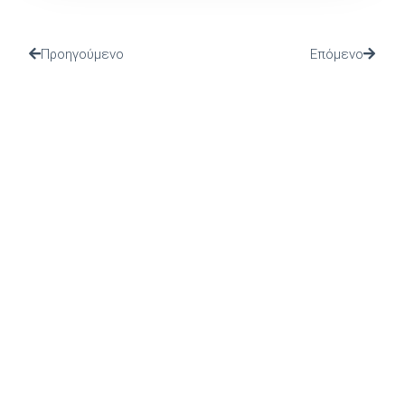
Προηγούμενο
Επόμενο
(Ι.ΤΗ.Π.) ιδρύθηκε το 2002 από το Πανελλήνιο Ιερό
Ίδρυμα Ευαγγελιστρίας Τήνου, από το οποίο και
στηρίζεται.
ΤΕΛΕΥΤΑΙΑ ΝΕΑ
ΠΡΟΣΚΛΗΣΗ ΣΤΗΝ
ΠΑΡΟΥΣΙΑΣΗ ΤΟΥ ΒΙΒΛΙΟΥ
“ΙΣΤΟΡΙΚΟ ΑΡΧΕΙΟ ΤΗΝΟΥ”