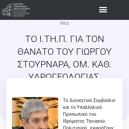
Νέα
ΤΟ Ι.ΤΗ.Π. ΓΙΑ ΤΟΝ
ΘΆΝΑΤΟ ΤΟΥ ΓΙΏΡΓΟΥ
ΣΤΟΥΡΝΆΡΑ, ΟΜ. ΚΑΘ.
ΥΔΡΟΓΕΩΛΟΓΊΑΣ,
ΤΕΧΝΙΚΉΣ ΓΕΩΛΟΓΊΑΣ ΚΑΙ
ΠΕΡΙΒΑΛΛΟΝΤΙΚΉΣ
Το
Διοικητικό Συμβούλιο
και το Υπαλληλικό
ΓΕΩΛΟΓΊΑΣ ΕΚΠΑ
Προσωπικό του
Ιδρύματος Τηνιακού
Πολιτισμού, εκφράζουν