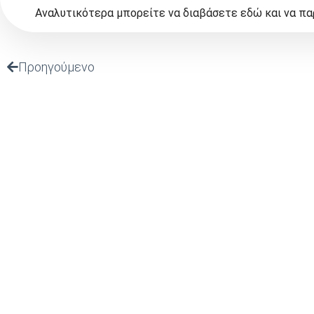
Αναλυτικότερα μπορείτε να διαβάσετε εδώ και να πα
Προηγούμενο
ΤΕΛΕΥΤΑΙΑ
ΠΡΟΣΚΛΗΣΗ Σ
ΠΑΡΟΥΣΙΑΣΗ ΤΟ
“ΙΣΤΟΡΙΚΟ ΑΡΧΕ
(Ι.ΤΗ.Π.) ιδρύθηκε το 2002 από το
ΠΡΟΣΚΛΗΣΗ ΣΕ
ΜΕ ΘΕΜΑ: Τεχνη
Πανελλήνιο Ιερό Ίδρυμα Ευαγγελιστρίας
Νοημοσύνη, Κοι
Τήνου, από το οποίο και στηρίζεται.
Στρατηγική
Το 12ο Διεθνές