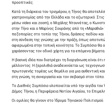
προοπτικές.
Κατά τη διάρκεια του τριημέρου, η Τήνος θα αποτελ
γαστρονομίας από την Ελλάδα και το εξωτερικό. Στ
μέσω video και zoom), ο Μιχάλης Ντουνέτας, ο Κωνστ
στην Τήνο και ο Μαρίνος Σουράνης από τη «Μαραθιά» Τ
πεζοπορίες στο τοπίο της Τήνου, δράσεις πεδίου και
στη σύνδεση της γνώσης με την πράξη, όπως αποτυπών
αφιερωμένα στην τοπική κοινότητα. Το Συμπόσιο θα
χαράσσοντας τον οδικό χάρτη για τα επόμενα βήματα.
Η βασική ιδέα που διατρέχει τη διοργάνωση είναι ότι
μέλλοντος. Η ξερολιθιά αναδεικνύεται ως τεχνογνωσί
πρωτογενής τομέας ως θεμέλιο για μια αυθεντική και
στη γνώση, τη συνεργασία και τον σεβασμό στον τόπο.
Το Διεθνές Συμπόσιο υλοποιείται υπό την αιγίδα του 
Δήμος Τήνου, η Περιφέρεια Νοτίου Αιγαίου, το Επιμε
Οι ομιλίες θα γίνουν στο Ίδρυμα Τηνιακού Πολιτισμού.