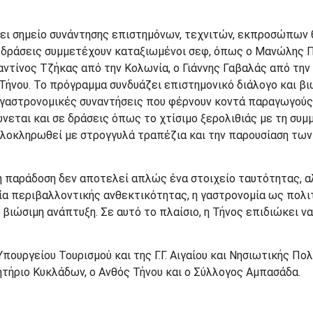
έσει σημείο συνάντησης επιστημόνων, τεχνιτών, εκπροσώπω
ις δράσεις συμμετέχουν καταξιωμένοι σεφ, όπως ο Μανώλης
αντίνος Τζήκας από την Κολωνία, ο Γιάννης Γαβαλάς από τη
ήνου. Το πρόγραμμα συνδυάζει επιστημονικό διάλογο και βιω
 γαστρονομικές συναντήσεις που φέρνουν κοντά παραγωγούς, 
εται και σε δράσεις όπως το χτίσιμο ξερολιθιάς με τη συμμ
 ολοκληρωθεί με στρογγυλά τραπέζια και την παρουσίαση τ
 η παράδοση δεν αποτελεί απλώς ένα στοιχείο ταυτότητας, α
α περιβαλλοντικής ανθεκτικότητας, η γαστρονομία ως πολιτ
 βιώσιμη ανάπτυξη. Σε αυτό το πλαίσιο, η Τήνος επιδιώκει 
Υπουργείου Τουρισμού και της Γ.Γ. Αιγαίου και Νησιωτικής Πο
λητήριο Κυκλάδων, ο Ανθός Τήνου και ο Σύλλογος Αμπασάδα.