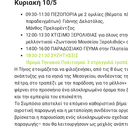
Κυριακή 10/5
09:30-11:30 ΠΕΖΟΠΟΡΙΑ με 2 ομιλίες (θέματα: π
παραδειγμάτων): Γιάννης Δελατόλας,
Μάνθος Πρελορέντζος.
12:00-13:30 ΧΤΙΣΙΜΟ ΞΕΡΟΛΙΘΙΑΣ για όλους στην
μελλοντικού «Ζωντανού Μουσείου Ξερολιθιάς» σ
14:00-16:00 ΠΑΡΑΔΟΣΙΑΚΟ ΓΕΥΜΑ στην Πλατεία
18:30-21:30 ΣΥΖΗΤΗΣΕΙΣ
Ίδρυμα Τηνιακού Πολιτισμού. 3 στρογγυλά τραπ
Η Τήνος ετοιμάζεται να φιλοξενήσει, από τις 8 έως τ
ανάπτυξης για τα νησιά της Μεσογείου, συνδέοντας τ
πέτρα, στο τραπέζι: με την παράδοση, για το μέλλον
φέρνει στο προσκήνιο ένα ολοκληρωμένο όραμα που ξε
και την εμπειρία του επισκέπτη.
Το Συμπόσιο αποτελεί το επόμενο καθοριστικό βήμα γ
αγροτική παραγωγή και η μεταποίηση συνδέονται οργα
βρίσκεται η παρουσίαση ενός ολοκληρωμένου σχεδιασ
παραγωγής– που θα λειτουργήσουν ως μοχλός ανάπτυ