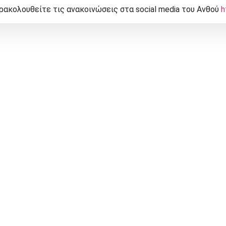
ρακολουθείτε τις ανακοινώσεις στα social media του Ανθού
h
 ΝΕΑ
ΕΚΘΕΣΕΙΣ
ΠΛΗΡΟΦΟΡΙΕΣ
ΤΗΝ
Συνδέσεις
Υ ΒΙΒΛΙΟΥ
ΙΟ ΤΗΝΟΥ”
Παροχές
Τήνος
 ΣΥΜΠΟΣΙΟ
τή
Ιστορικό
νωνία &
Επικοινωνία
 Λογοτεχνικό