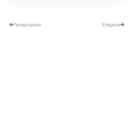
Προηγούμενο
Επόμενο
(Ι.ΤΗ.Π.) ιδρύθηκε το 2002 από το Πανελλήνιο Ιερό
Ίδρυμα Ευαγγελιστρίας Τήνου, από το οποίο και
στηρίζεται.
ΤΕΛΕΥΤΑΙΑ ΝΕΑ
ΠΡΟΣΚΛΗΣΗ ΣΤΗΝ