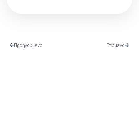
Προηγούμενο
Επόμενο
(Ι.ΤΗ.Π.) ιδρύθηκε το 2002 από το Πανελλήνιο Ιερό
Ίδρυμα Ευαγγελιστρίας Τήνου, από το οποίο και
στηρίζεται.