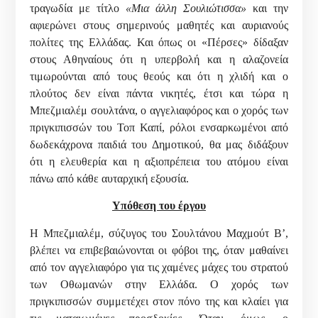
τραγωδία με τίτλο
«Μια άλλη Σουλιώτισσα»
και την
αφιερώνει στους σημερινούς μαθητές και αυριανούς
πολίτες της Ελλάδας. Και όπως οι «Πέρσες» δίδαξαν
στους Αθηναίους ότι η υπερβολή και η αλαζονεία
τιμωρούνται από τους θεούς και ότι η χλιδή και ο
πλούτος δεν είναι πάντα νικητές, έτσι και τώρα η
Μπεζμιαλέμ σουλτάνα, ο αγγελιαφόρος και ο χορός των
πριγκιπισσών του Τοπ Καπί, ρόλοι ενσαρκωμένοι από
δωδεκάχρονα παιδιά του Δημοτικού, θα μας διδάξουν
ότι η ελευθερία και η αξιοπρέπεια του ατόμου είναι
πάνω από κάθε αυταρχική εξουσία.
Υπόθεση του έργου
Η Μπεζμιαλέμ, σύζυγος του Σουλτάνου Μαχμούτ Β’,
βλέπει να επιβεβαιώνονται οι φόβοι της, όταν μαθαίνει
από τον αγγελιαφόρο για τις χαμένες μάχες του στρατού
των Οθωμανών στην Ελλάδα. Ο χορός των
πριγκιπισσών συμμετέχει στον πόνο της και κλαίει για