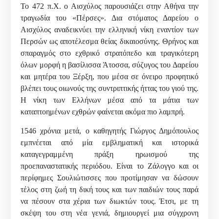
Το 472 π.Χ. ο Αισχύλος παρουσιάζει στην Αθήνα την
τραγωδία του «Πέρσες». Δια στόματος Δαρείου ο
Αισχύλος αναδεικνύει την ελληνική νίκη εναντίον των
Περσών ως αποτέλεσμα θείας δικαιοσύνης. Θρήνος και
σπαραγμός στο εχθρικό στρατόπεδο και τραγικότερη
όλων μορφή η βασίλισσα Άτοσσα, σύζυγος του Δαρείου
και μητέρα του Ξέρξη, που μέσα σε όνειρο προφητικό
βλέπει τους οιωνούς της συντριπτικής ήττας του γιού της.
Η νίκη των Ελλήνων μέσα από τα μάτια των
καταπτοημένων εχθρών φαίνεται ακόμα πιο λαμπρή.
1546 χρόνια μετά, ο καθηγητής Γιώργος Δημόπουλος
εμπνέεται από μία εμβληματική και ιστορικά
καταγεγραμμένη πράξη ηρωισμού της
προεπαναστατικής περιόδου. Είναι το Ζάλογγο και οι
περίφημες Σουλιώτισσες που προτίμησαν να δώσουν
τέλος στη ζωή τη δική τους και των παιδιών τους παρά
να πέσουν στα χέρια των διωκτών τους. Έτσι, με τη
σκέψη του στη νέα γενιά, δημιουργεί μια σύγχρονη