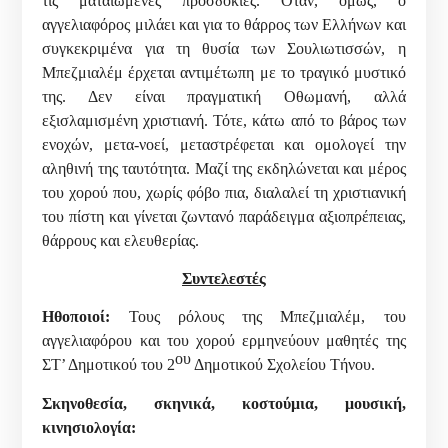
τις ματαιωμένες προσδοκίες. Όταν, όμως, ο
αγγελιαφόρος μιλάει και για το θάρρος των Ελλήνων και
συγκεκριμένα για τη θυσία των Σουλιωτισσών, η
Μπεζμιαλέμ έρχεται αντιμέτωπη με το τραγικό μυστικό
της. Δεν είναι πραγματική Οθωμανή, αλλά
εξισλαμισμένη χριστιανή. Τότε, κάτω από το βάρος των
ενοχών, μετα-νοεί, μεταστρέφεται και ομολογεί την
αληθινή της ταυτότητα. Μαζί της εκδηλώνεται και μέρος
του χορού που, χωρίς φόβο πια, διαλαλεί τη χριστιανική
του πίστη και γίνεται ζωντανό παράδειγμα αξιοπρέπειας,
θάρρους και ελευθερίας.
Συντελεστές
Ηθοποιοί:
Τους ρόλους της Μπεζμιαλέμ, του
αγγελιαφόρου και του χορού ερμηνεύουν μαθητές της
ου
ΣΤ’ Δημοτικού του 2
Δημοτικού Σχολείου Τήνου.
Σκηνοθεσία, σκηνικά, κοστούμια, μουσική,
κινησιολογία: