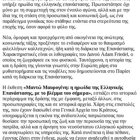
υπήρξε ηρωίδα της ελληνικής επανάστασης. Πρωτοστάτησε όχι
μόνο με τη συμμετοχή της στον ένοπλο αγώνα, αλλά και με την
ίδια της τη στάση στη προσωπική και κοινωνική ζωή, ως ένα
παράδειγμα γυναίκας που στάθηκε ενάντια στα στερεότυπα της
εποχής της, όσον αφορά το φύλο της.
Νέα, όμορφη και προερχόμενη από οικογένεια της ανώτερης
κοινωνικής τάξης προξένησε το ενδιαφέρον και το θαυμασμό
φιλελλήνων καλλιτεχνών, ήδη κατά τη διάρκεια της Επανάστασης.
Χαρακτηριστικές είναι οι λιθογραφίες του Δανού Adam Friedel, ο
οποίος τη ζωγράφισε εκ του φυσικού. Ταυτόχρονα, η ιστορία της
και η δράση της γίνονται γνωστές στην Ευρώπη χάρη στα
μυθιστορήματα και τις νουβέλες που δημοσιεύονται στο Παρίσι
κατά τη διάρκεια της Επανάστασης.
Η έκθεση
«Μαντώ Μαυρογένη: η ηρωίδα της Ελληνικής
Επανάστασης, με το βλέμμα του σήμερα»,
εστιάζει στο ιστορικό
περίγραμμα της δράσης της με έμφαση, μεταξύ άλλων, στις
προσωπογραφίες της και σε ιστορικά αρχεία. Χάρη στις επιστολές
της, που έχουν διασωθεί στα Γενικά Αρχεία του Κράτους,
υπογραμμίζεται η εικόνα της ανιδιοτελούς πατριώτισσας που
θυσίασε την προσωπική της ζωή και την περιουσία της για την
πατρίδα, αλλά και η άρνηση του νεοσύστατου ελληνικού κράτους
να αναγνωρίσει τις υπηρεσίες της. Κατά συνέπεια η ίδια πέθανε,
έχοντας ζήσει στην ένδεια, χωρίς να έχουν αναδειχθεί η αυτοθυσία