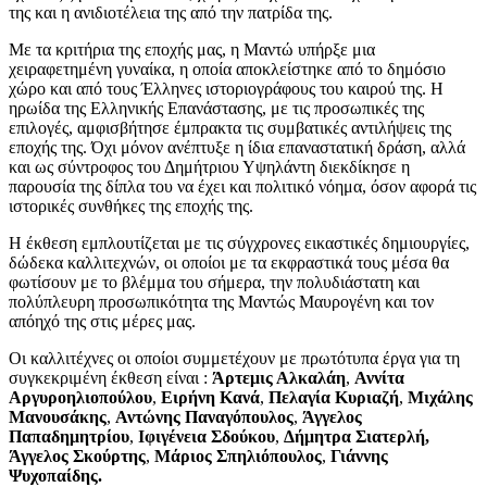
της και η ανιδιοτέλεια της από την πατρίδα της.
Με τα κριτήρια της εποχής μας, η Μαντώ υπήρξε μια
χειραφετημένη γυναίκα, η οποία αποκλείστηκε από το δημόσιο
χώρο και από τους Έλληνες ιστοριογράφους του καιρού της. Η
ηρωίδα της Ελληνικής Επανάστασης, με τις προσωπικές της
επιλογές, αμφισβήτησε έμπρακτα τις συμβατικές αντιλήψεις της
εποχής της. Όχι μόνον ανέπτυξε η ίδια επαναστατική δράση, αλλά
και ως σύντροφος του Δημήτριου Υψηλάντη διεκδίκησε η
παρουσία της δίπλα του να έχει και πολιτικό νόημα, όσον αφορά τις
ιστορικές συνθήκες της εποχής της.
Η έκθεση εμπλουτίζεται με τις σύγχρονες εικαστικές δημιουργίες,
δώδεκα καλλιτεχνών, οι οποίοι με τα εκφραστικά τους μέσα θα
φωτίσουν με το βλέμμα του σήμερα, την πολυδιάστατη και
πολύπλευρη προσωπικότητα της Μαντώς Μαυρογένη και τον
απόηχό της στις μέρες μας.
Οι καλλιτέχνες οι οποίοι συμμετέχουν με πρωτότυπα έργα για τη
συγκεκριμένη έκθεση είναι :
Άρτεμις Αλκαλάη
,
Αννίτα
Αργυροηλιοπούλου
,
Ειρήνη Κανά
,
Πελαγία Κυριαζή
,
Μιχάλης
Μανουσάκης
,
Αντώνης Παναγόπουλος
,
Άγγελος
Παπαδημητρίου
,
Ιφιγένεια Σδούκου
,
Δήμητρα Σιατερλή,
Άγγελος Σκούρτης
,
Μάριος Σπηλιόπουλος
,
Γιάννης
Ψυχοπαίδης.