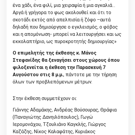
ένα χάδι, ένα φιλί, μια χειραψία ή μια αγκαλιά…
Αργά ή γρήγορα το φως ακολουθεί και ότι το
σκοτάδι εκτός από απελπισία ή ζόφο –αυτά
δηλαδή που δημιούργησε ο εγκλεισμός, ο φόβος
και η απομόνωση- μπορεί να λειτουργήσει και ως
εκκολαπτήριο, ως πυροκροτητής δημιουργίας»
Ο επιμελητής της έκθεσης κ. Μάνος
Στεφανίδης θα ξεναγήσει στους χώρους όπου
φιλοξενείται η έκθεση την Παρασκευή 7
Αυγούστου στις 8 μ.μ.
, πάντοτε με την τήρηση
όλων των προβλεπόμενων μέτρων.
Στην έκθεση συμμετέχουν οι:
Γιάννης Αδαμάκης, Ανδρέας Βούσουρας, Θράφια
(Παναγιώτης Δανηιλόπουλος), Γωγώ
Ιερομονάχου, Τζουλιάνο Καγκλής, Γιώργος
Καζάζης, Νίκος Καλαφάτης, Κυριάκος