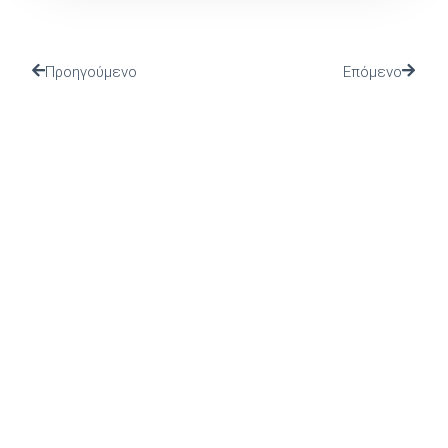
Προηγούμενο
Επόμενο
(Ι.ΤΗ.Π.) ιδρύθηκε το 2002 από το Πανελλήνιο Ιερό
Ίδρυμα Ευαγγελιστρίας Τήνου, από το οποίο και
στηρίζεται.
ΤΕΛΕΥΤΑΙΑ ΝΕΑ
ΠΡΟΣΚΛΗΣΗ ΣΤΗΝ
ΠΑΡΟΥΣΙΑΣΗ ΤΟΥ ΒΙΒΛΙΟΥ