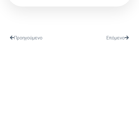
Προηγούμενο
Επόμενο
(Ι.ΤΗ.Π.) ιδρύθηκε το 2002 από το Πανελλήνιο Ιερό
Ίδρυμα Ευαγγελιστρίας Τήνου, από το οποίο και
στηρίζεται.
ΤΕΛΕΥΤΑΙΑ ΝΕΑ