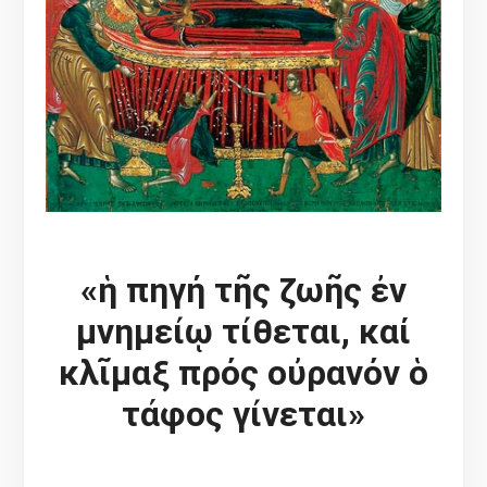
«ἡ πηγή τῆς ζωῆς ἐν
μνημείῳ τίθεται, καί
κλῖμαξ πρός οὐρανόν ὁ
τάφος γίνεται»